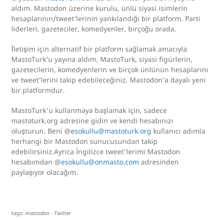
aldım. Mastodon üzerine kurulu, ünlü siyasi isimlerin
hesaplarının/tweet’lerinin yankılandığı bir platform. Parti
liderleri, gazeteciler, komedyenler, birçoğu orada.
İletişim için alternatif bir platform sağlamak amacıyla
MastoTurk’u yayına aldım. MastoTurk, siyasi figürlerin,
gazetecilerin, komedyenlerin ve birçok ünlünün hesaplarını
ve tweet’lerini takip edebileceğiniz, Mastodon’a dayalı yeni
bir platformdur.
MastoTurk'u kullanmaya başlamak için, sadece
mastoturk.org adresine gidin ve kendi hesabınızı
oluşturun. Beni @
esokullu@mastoturk.org
kullanıcı adımla
herhangi bir Mastodon sunucusundan takip
edebilirsiniz.Ayrıca İngilizce tweet'lerimi Mastodon
hesabımdan @
esokullu@onmasto.com
adresinden
paylaşıyor olacağım.
tags:
mastodon
-
Twitter